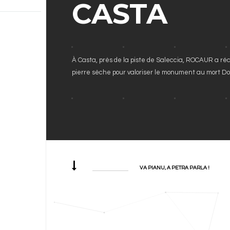
CASTA
À Casta, près de la piste de Saleccia, ROCAUR a ré
pierre sèche pour valoriser le monument au mort Do
VA PIANU, A PETRA PARLA !