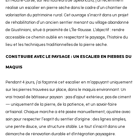
En Haute-Corse, sur les hauteurs de Speloncato, j’ai récemment
réalisé un escalier en pierre sèche dans le cadre d’un chantier de
valorisation du patrimoine rural. Cet ouvrage s’inscrit dans un projet
de réhabilitation d’un ancien sentier menant au village abandonné
de Giustiniani, situé à proximité de L’Île-Rousse. L’objectif : rendre
accessible ce chemin oublié en respectant le paysage, l’histoire du
lieu et les techniques traditionnelles de la pierre sèche.
CONSTRUIRE AVEC LE PAYSAGE : UN ESCALIER EN PIERRES DU
MAQUIS
Pendant 4 jours, j’ai façonné cet escalier en m’appuyant uniquement
sur les pierres trouvées sur place, dans le maquis environnant. Un
vrai travail de bâtisseur paysan : pas d’ajout extérieur, pas de ciment
— uniquement de la pierre, de la patience, et un savoir-faire
artisanal. Chaque marche a été posée manuellement, ajustée avec
soin pour respecter l’esprit du sentier d’origine : des lignes simples,
une pente douce, une structure stable. Le tout s’inscrit dans une
démarche de rénovation durable et d'intégration paysagère.