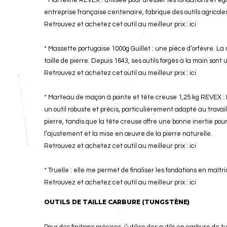
* Marteline REVEX : utilisée pour dresser les fondations et ég
entreprise française centenaire, fabrique des outils agricole
Retrouvez et achetez cet outil au meilleur prix :
ici
* Massette portugaise 1000g Guillet : une pièce d’orfèvre. La
taille de pierre. Depuis 1643, ses outils forgés à la main sont
Retrouvez et achetez cet outil au meilleur prix :
ici
* Marteau de maçon à pointe et tête creuse 1,25 kg REVEX :
un outil robuste et précis, particulièrement adapté au travai
pierre, tandis que la tête creuse offre une bonne inertie pour d
l’ajustement et la mise en œuvre de la pierre naturelle.
Retrouvez et achetez cet outil au meilleur prix :
ici
* Truelle : elle me permet de finaliser les fondations en maîtris
Retrouvez et achetez cet outil au meilleur prix :
ici
OUTILS DE TAILLE CARBURE (TUNGSTÈNE)