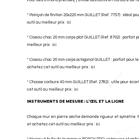
Pour des finitions précises, j’utilise des outils en carbure de 
* Poinçon de finition 20x220 mm GUILLET (Ref. 7757) : idéal p
outil au meilleur prix :
ici
* Ciseau choc 20 mm corps plat GUILLET (Ref. 8702) : parfait 
meilleur prix :
ici
* Ciseau choc 20 mm corps octogonal GUILLET : parfait pour 
achetez cet outil au meilleur prix :
ici
* Chasse carbure 40 mm GUILLET (Ref. 2782) : utile pour écart
cet outil au meilleur prix :
ici
INSTRUMENTS DE MESURE : L’ŒIL ET LA LIGNE
Chaque mur en pierre sèche demande rigueur et symétrie. Po
et achetez cet outil au meilleur prix :
ici