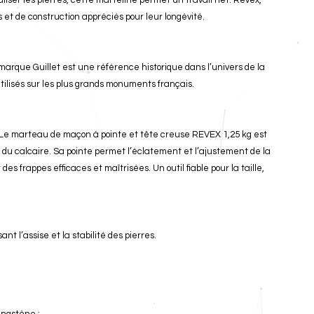
aliser les pierres, cette marteline permet un travail net. Revex,
s et de construction appréciés pour leur longévité.
 marque Guillet est une référence historique dans l’univers de la
 utilisés sur les plus grands monuments français.
 Le marteau de maçon à pointe et tête creuse REVEX 1,25 kg est
l du calcaire. Sa pointe permet l’éclatement et l’ajustement de la
es frappes efficaces et maîtrisées. Un outil fiable pour la taille,
ant l’assise et la stabilité des pierres.