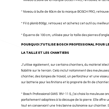
* Niveau à bulle de la marque BOSCH PRO, retrouvez et achete
* Niveau à bulle de 60cm de la marque BOSCH PRO, retrouvez 
* Fil à plomb 800gr, retrouvez et achetez cet outil au meilleur 
* Équerre de 100 cm, utilisée pour la taille des pierres d’angl
POURQUOI J’UTILISE BOSCH PROFESSIONAL POUR LE 
LA TAILLE ET LES CHANTIERS
J’utilise également, sur certains chantiers, du matériel éle
fiabilité sur le terrain. Cela inclut notamment des meuleuses
chantier, des lampes de travail, un perforateur et une visseu
sur batterie pour les finitions et la propreté de fin de chantier
* Bosch Professional GWS 18V-11 S, j’ai choisi la meuleuse ang
parfaitement adaptées à la découpe de la pierre. Elle offre u
tout en conservant une très bonne autonomie sur chantier. Sa 